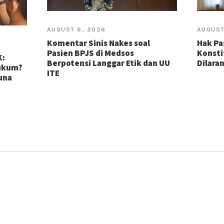
AUGUST 6, 2026
AUGUST
Komentar Sinis Nakes soal
Hak Pa
Pasien BPJS di Medsos
Konsti
K:
Berpotensi Langgar Etik dan UU
Dilara
Hukum?
ITE
guna