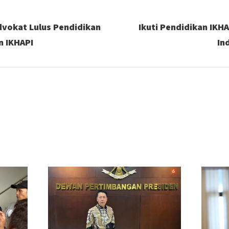
dvokat Lulus Pendidikan
Ikuti Pendidikan IKH
n IKHAPI
In