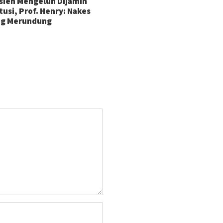
sien Mengeluh Dijamin
tusi, Prof. Henry: Nakes
ng Merundung