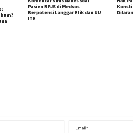
Komentar Sinis Nakes soal
Hak Pa
Pasien BPJS di Medsos
Konsti
K:
Berpotensi Langgar Etik dan UU
Dilara
Hukum?
ITE
guna