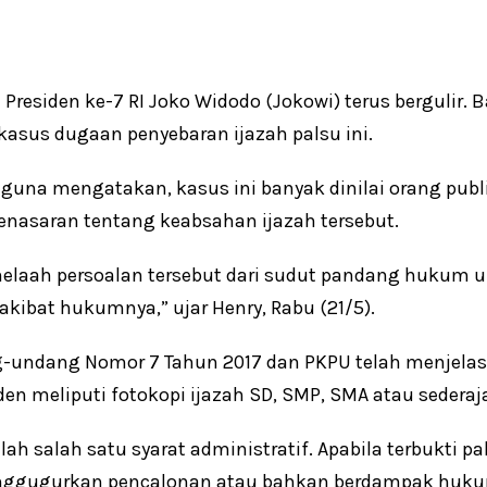
residen ke-7 RI Joko Widodo (Jokowi) terus bergulir. Ba
asus dugaan penyebaran ijazah palsu ini.
una mengatakan, kasus ini banyak dinilai orang publi
asaran tentang keabsahan ijazah tersebut.
enelaah persoalan tersebut dari sudut pandang hukum
a akibat hukumnya,” ujar Henry, Rabu (21/5).
-undang Nomor 7 Tahun 2017 dan PKPU telah menjelas
den meliputi fotokopi ijazah SD, SMP, SMA atau sederaja
alah salah satu syarat administratif. Apabila terbukti p
ggugurkan pencalonan atau bahkan berdampak hukum