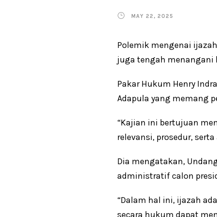
MAY 22, 2025
Polemik mengenai ijazah P
juga tengah menangani k
Pakar Hukum Henry Indrag
Adapula yang memang pen
“Kajian ini bertujuan m
relevansi, prosedur, sert
Dia mengatakan, Undang
administratif calon presi
“Dalam hal ini, ijazah ad
secara hukum dapat men