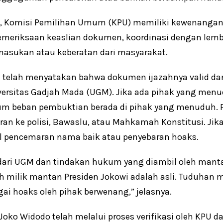
, Komisi Pemilihan Umum (KPU) memiliki kewenangan
pemeriksaan keaslian dokumen, koordinasi dengan lemb
asukan atau keberatan dari masyarakat.
 telah menyatakan bahwa dokumen ijazahnya valid dan
iversitas Gadjah Mada (UGM). Jika ada pihak yang me
kum beban pembuktian berada di pihak yang menuduh.
ran ke polisi, Bawaslu, atau Mahkamah Konstitusi. Jika
sal pencemaran nama baik atau penyebaran hoaks.
 dari UGM dan tindakan hukum yang diambil oleh manta
h milik mantan Presiden Jokowi adalah asli. Tuduhan 
gai hoaks oleh pihak berwenang,” jelasnya.
oko Widodo telah melalui proses verifikasi oleh KPU dan