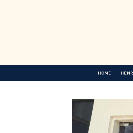
HOME
HENR