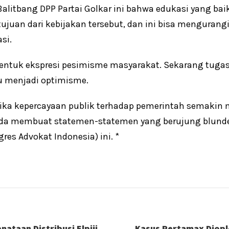
Balitbang DPP Partai Golkar ini bahwa edukasi yang b
uan dari kebijakan tersebut, dan ini bisa mengurangi
si.
bentuk ekspresi pesimisme masyarakat. Sekarang tuga
 menjadi optimisme.
 jika kepercayaan publik terhadap pemerintah semakin 
pada membuat statemen-statemen yang berujung blunder
es Advokat Indonesia) ini. *
nataan Distribusi Elpiji
Kasus Pertamax Dioplo