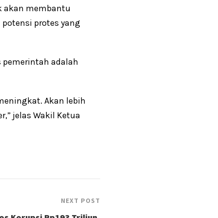
aik akan membantu
 potensi protes yang
s pemerintah adalah
meningkat. Akan lebih
,” jelas Wakil Ketua
NEXT POST
s Korupsi Rp193 Triliun,