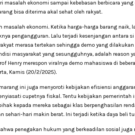
ri masalah ekonomi sampai kebebasan berbicara yang 
ang bisa diterima akal sehat oleh rakyat.
ah masalah ekonomi. Ketika harga-harga barang naik, 
knya pengangguran. Lalu terjadi kesenjangan antara si
a rakyat merasa tertekan sehingga demo yang dilakuka
ondisi masyarakat yang sesungguhnya, adalah reason y
Prof Henry merespon viralnya demo mahasiswa di beber
rta, Kamis (20/2/2025).
emarang ini juga menyoroti kebijakan efisiensi anggara
enyiasati cupetnya fiskal. Tentu kebijakan pemerintah 
pihak kepada mereka sebagai klas berpenghasilan ren
 sehari-hari makin berat. Ini terjadi ketika daya beli tu
 bahwa penegakan hukum yang berkeadilan sosial jug