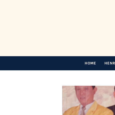
HOME
HENR