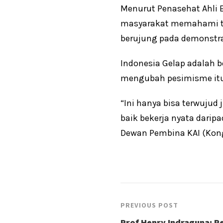
Menurut Penasehat Ahli 
masyarakat memahami tuj
berujung pada demonstra
Indonesia Gelap adalah 
mengubah pesimisme itu
“Ini hanya bisa terwujud
baik bekerja nyata dari
Dewan Pembina KAI (Kongr
PREVIOUS POST
Prof Henry Indraguna: Pe