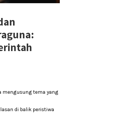
dan
raguna:
erintah
kota mengusung tema yang
san di balik peristiwa