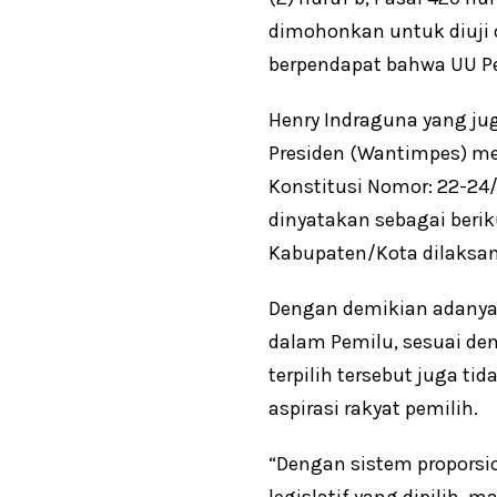
dimohonkan untuk diuji 
berpendapat bahwa UU Pem
Henry Indraguna yang j
Presiden (Wantimpes) m
Konstitusi Nomor: 22-24/
dinyatakan sebagai beri
Kabupaten/Kota dilaksan
Dengan demikian adanya k
dalam Pemilu, sesuai de
terpilih tersebut juga 
aspirasi rakyat pemilih.
“Dengan sistem proporsi
legislatif yang dipilih,