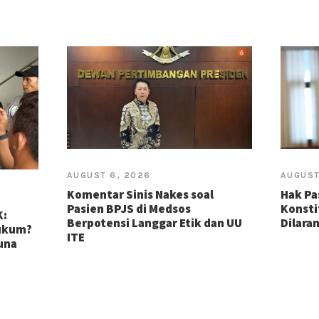
AUGUST 6, 2026
AUGUST
Komentar Sinis Nakes soal
Hak Pa
Pasien BPJS di Medsos
Konsti
K:
Berpotensi Langgar Etik dan UU
Dilara
Hukum?
ITE
guna