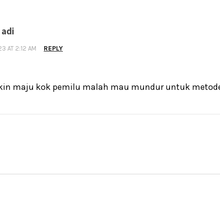
 adi
REPLY
23 AT 2:12 AM
in maju kok pemilu malah mau mundur untuk metode