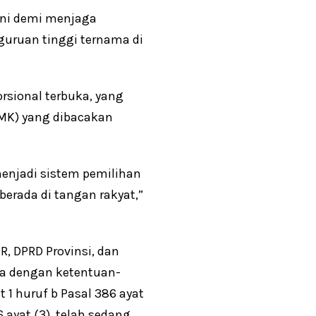
ini demi menjaga
guruan tinggi ternama di
rsional terbuka, yang
MK) yang dibacakan
menjadi sistem pemilihan
erada di tangan rakyat,”
, DPRD Provinsi, dan
ta dengan ketentuan-
t 1 huruf b Pasal 386 ayat
6 ayat (3), telah sedang