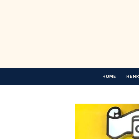
HOME
HENR