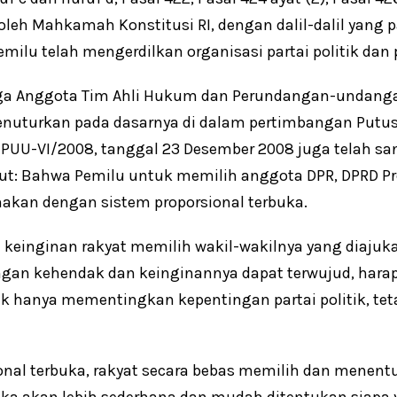
oleh Mahkamah Konstitusi RI, dengan dalil-dalil yan
ilu telah mengerdilkan organisasi partai politik dan p
uga Anggota Tim Ahli Hukum dan Perundangan-undan
enuturkan pada dasarnya di dalam pertimbangan Pu
PUU-VI/2008, tanggal 23 Desember 2008 juga telah san
kut: Bahwa Pemilu untuk memilih anggota DPR, DPRD Pr
akan dengan sistem proporsional terbuka.
einginan rakyat memilih wakil-wakilnya yang diajukan 
ngan kehendak dan keinginannya dapat terwujud, harap
tidak hanya mementingkan kepentingan partai politik,
onal terbuka, rakyat secara bebas memilih dan menen
 maka akan lebih sederhana dan mudah ditentukan siapa y