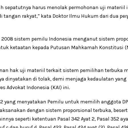
 sepatutnya harus menolak permohonan uji materiil 
i tangan rakyat,” kata Doktor Ilmu Hukum dari dua per
k 2008 sistem pemilu Indonesia menganut sistem propo
ntuk ketaatan kepada Putusan Mahkamah Konstitusi (
n hak uji materiil terkait sistem pemilihan terbuka 
a dinyatakan di tolak, demi menjaga kedaulatan yang b
es Advokat Indonesia (KAI) ini.
t 2 yang menyatakan Pemilu untuk memilih anggota DPR
aksanakan dengan sistem proporsional terbuka, beser
ainnya seperti ketentuan Pasal 342 Ayat 2, Pasal 352 aya
uf c dan huruf d, Pasal 422, Pasal 424 ayat (2), Pasal 42