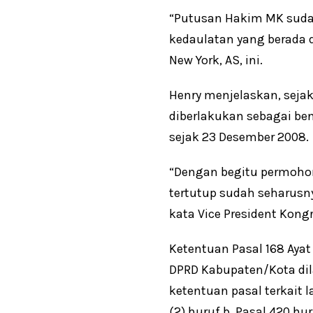
“Putusan Hakim MK sudah
kedaulatan yang berada d
New York, AS, ini.
Henry menjelaskan, seja
diberlakukan sebagai be
sejak 23 Desember 2008.
“Dengan begitu permohona
tertutup sudah seharusny
kata Vice President Kongr
Ketentuan Pasal 168 Aya
DPRD Kabupaten/Kota dil
ketentuan pasal terkait l
(2) huruf b, Pasal 420 hur