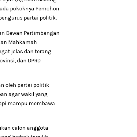
g pada pokoknya Pemohon
engurus partai politik.
gan Dewan Pertimbangan
tusan Mahkamah
gat jelas dan terang
ovinsi, dan DPRD
oleh partai politik
an agar wakil yang
 tetapi mampu membawa
tukan calon anggota
ang berhak terpilih,