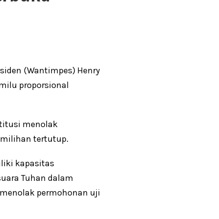
siden (Wantimpes) Henry
milu proporsional
titusi menolak
milihan tertutup.
iki kapasitas
suara Tuhan dalam
 menolak permohonan uji