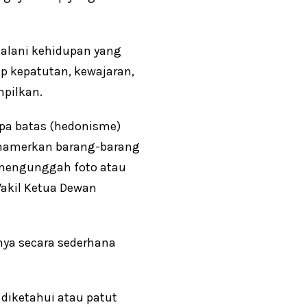
jalani kehidupan yang
ip kepatutan, kewajaran,
mpilkan.
pa batas (hedonisme)
emamerkan barang-barang
 mengunggah foto atau
Wakil Ketua Dewan
nya secara sederhana
diketahui atau patut