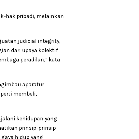
k-hak pribadi, melainkan
tan judicial integrity,
ian dari upaya kolektif
embaga peradilan,” kata
ngimbau aparatur
perti membeli,
jalani kehidupan yang
tikan prinsip-prinsip
n gaya hidup yang