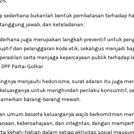
25.
up sederhana bukanlah bentuk pembatasan terhadap ha
, tanggung jawab, dan keteladanan.
derhana juga merupakan langkah preventif untuk pengua
uptif dan pelanggaran kode etik, sekaligus menjadi bag
radilan serta menjaga kepercayaan publik terhadap l
 DPP Partai Golkar
ngnya menjauhi hedonisme, surat edaran itu juga me
keluarganya untuk menghindari perilaku konsumtif, se
amerkan barang-barang mewah.
ilan umum beserta keluarganya wajib berkomitmen men
aan, kebersahajaan, dan integritas, dengan memperha
rta kehati-hatian dalam setiap aktivitas sosial maupu