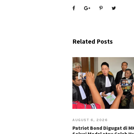
Related Posts
AUGUST 6, 2026
Patriot Bond Digugat di M
Solusi Modal atau Celah 