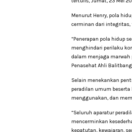
tertulis, Jumat, 23 Mei 20
Menurut Henry, pola hid
cerminan dari integritas
“Penerapan pola hidup se
menghindari perilaku kor
dalam menjaga marwah pe
Penasehat Ahli Balitbang
Selain menekankan penti
peradilan umum beserta 
menggunakan, dan mem
“Seluruh aparatur perad
mencerminkan kesederhan
kepatutan, kewajaran, se