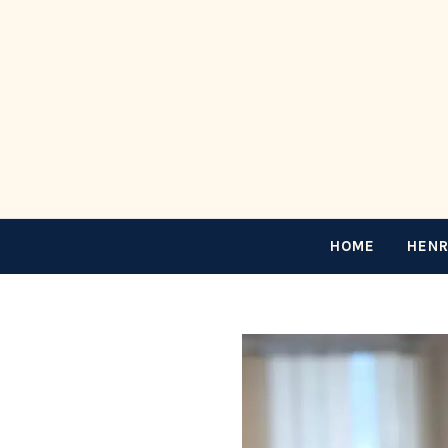
HOME
HENR