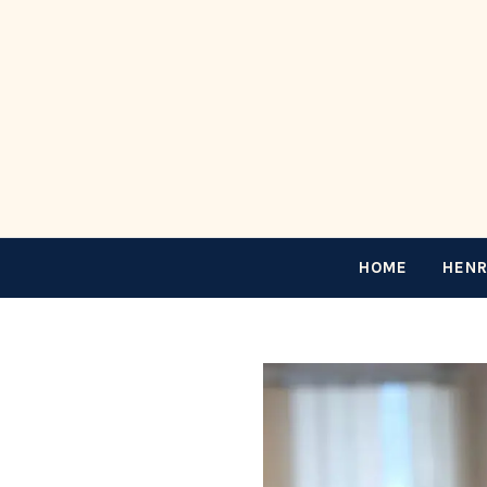
HOME
HENR