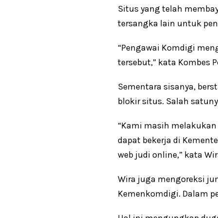
Situs yang telah membay
tersangka lain untuk pen
“Pengawai Komdigi mengen
tersebut,” kata Kombes Po
Sementara sisanya, bers
blokir situs. Salah satu
“Kami masih melakukan pe
dapat bekerja di Kemente
web judi online,” kata Wir
Wira juga mengoreksi jum
Kemenkomdigi. Dalam pem
Hal ini mengungkap dug