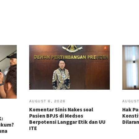
AUGUST 6, 2026
AUGUST
Komentar Sinis Nakes soal
Hak Pa
Pasien BPJS di Medsos
Konsti
K:
Berpotensi Langgar Etik dan UU
Dilara
Hukum?
ITE
guna