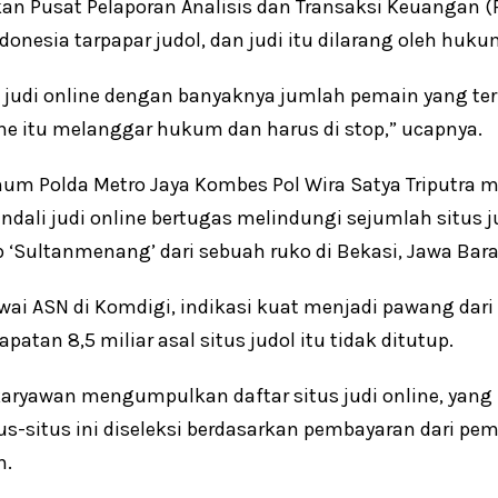
rkan Pusat Pelaporan Analisis dan Transaksi Keuanga
Indonesia tarpapar judol, dan judi itu dilarang oleh h
t judi online dengan banyaknya jumlah pemain yang te
ne itu melanggar hukum dan harus di stop,” ucapnya.
mum Polda Metro Jaya Kombes Pol Wira Satya Triputra m
ali judi online bertugas melindungi sejumlah situs j
‘Sultanmenang’ dari sebuah ruko di Bekasi, Jawa Bara
i ASN di Komdigi, indikasi kuat menjadi pawang dari 1
tan 8,5 miliar asal situs judol itu tidak ditutup.
 karyawan mengumpulkan daftar situs judi online, yan
tus-situs ini diseleksi berdasarkan pembayaran dari pe
n.