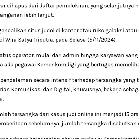
ar dihapus dari daftar pemblokiran, yang selanjutnya
anganan lebih lanjut.
dalikan situs judol di kantor atau ruko galaksi atau d
l Wira Satya Triputra, pada Selasa (5/11/2024).
tatus operator, mulai dari admin hingga karyawan yang
nya ada pegawai Kemenkomdigi yang bertugas memelihara
ndalaman secara intensif terhadap tersangka yang tid
rian Komunikasi dan Digital, khususnya, bekerja sebag
a.
lah tersangka dari kasus judi online ini menjadi 15 or
beritaan sebelumnya, jumlah tersangka disebutkan s
aan adanya keterlibatan oknum pegawai Kemenkomdig