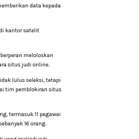
 memberikan data kepada
i kantor satelit
 berperan meloloskan
 situs judi online.
ak lulus seleksi, tetapi
ai tim pemblokiran situs
ang, termasuk 11 pegawai
ebanyak 16 orang.
i yang melindungi